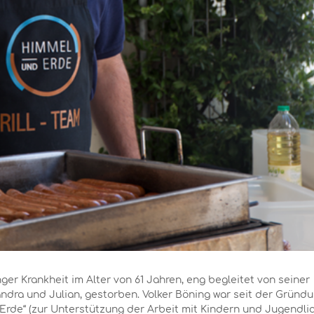
nger Krankheit im Alter von 61 Jahren, eng begleitet von seiner
dra und Julian, gestorben. Volker Böning war seit der Gründ
rde“ (zur Unterstützung der Arbeit mit Kindern und Jugendli