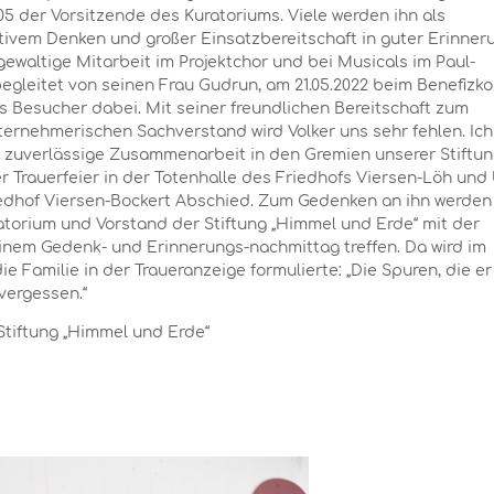
5 der Vorsitzende des Kuratoriums. Viele werden ihn als
tivem Denken und großer Einsatzbereitschaft in guter Erinner
ewaltige Mitarbeit im Projektchor und bei Musicals im Paul-
begleitet von seinen Frau Gudrun, am 21.05.2022 beim Benefizk
Besucher dabei. Mit seiner freundlichen Bereitschaft zum
rnehmerischen Sachverstand wird Volker uns sehr fehlen. Ich
re zuverlässige Zusammenarbeit in den Gremien unserer Stiftu
 Trauerfeier in der Totenhalle des Friedhofs Viersen-Löh und 
edhof Viersen-Bockert Abschied. Zum Gedenken an ihn werden 
orium und Vorstand der Stiftung „Himmel und Erde“ mit der
nem Gedenk- und Erinnerungs-nachmittag treffen. Da wird im
 Familie in der Traueranzeige formulierte: „Die Spuren, die er
vergessen.“
Stiftung „Himmel und Erde“