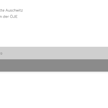
tte Auschwitz
en der ÖJE
ng