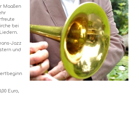
er Maaßen
ehr
rfreute
irche bei
Liedern.
leans-Jazz
stern und
zertbeginn
,00 Euro,