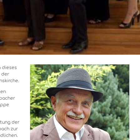
h dieses
 der
nskirche.
men
bacher
uppe
ftung der
bach zur
dlichen.