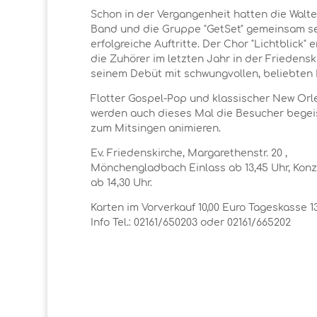
Schon in der Vergangenheit hatten die Walt
Band und die Gruppe "GetSet" gemeinsam s
erfolgreiche Auftritte. Der Chor "Lichtblick" e
die Zuhörer im letzten Jahr in der Friedensk
seinem Debüt mit schwungvollen, beliebten 
Flotter Gospel-Pop und klassischer New Or
werden auch dieses Mal die Besucher begei
zum Mitsingen animieren.
Ev. Friedenskirche, Margarethenstr. 20 ,
Mönchengladbach Einlass ab 13,45 Uhr, Kon
ab 14,30 Uhr.
Karten im Vorverkauf 10,00 Euro Tageskasse 13
Info Tel.: 02161/650203 oder 02161/665202